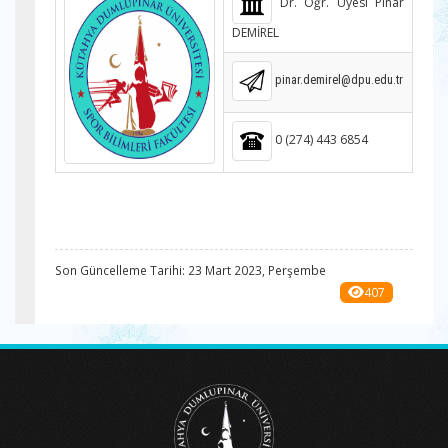
Dr. Öğr. Üyesi Pınar
DEMİREL
pinar.demirel@dpu.edu.tr
0 (274) 443 6854
Son Güncelleme Tarihi: 23 Mart 2023, Perşembe
407