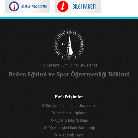
T.C. Kütahya Dumlupınar Üniversitesi
Beden Eğitimi ve Spor Öğretmenliği Bölümü
Hızlı Erişimler
Kütahya Dumlupınar Üniversitesi
Merkez Kütüphane
Öğrenci Bilgi Sistemi
Öğrenci İşleri Daire Başkanlığı
Akademik Portal