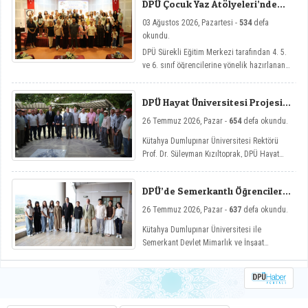
DPÜ Çocuk Yaz Atölyeleri’nde
Dersler Başladı
03 Ağustos 2026, Pazartesi -
534
defa
okundu.
DPÜ Sürekli Eğitim Merkezi tarafından 4. 5.
ve 6. sınıf öğrencilerine yönelik hazırlanan
ve çocukların yaz tatillerini hem eğlenceli
hem de nitelikli gelişim atölyeleriyle
DPÜ Hayat Üniversitesi Projesi
değerlendirmelerini amaçlayan DPÜ Çocuk
Hisarcık’ta
Yaz Atölyeleri programı, düzenlenen açılış
26 Temmuz 2026, Pazar -
654
defa okundu.
töreniyle eğitimlerine başladı.
Kütahya Dumlupınar Üniversitesi Rektörü
Prof. Dr. Süleyman Kızıltoprak, DPÜ Hayat
Üniversitesi projesi kapsamında Hisarcık’ın
Hasanlar köyünde düzenlenen etkinliğe
DPÜ’de Semerkantlı Öğrencilere
katılarak vatandaşlarla buluştu.
Yaz Okulu
26 Temmuz 2026, Pazar -
637
defa okundu.
Kütahya Dumlupınar Üniversitesi ile
Semerkant Devlet Mimarlık ve İnşaat
Mühendisliği Üniversitesi arasında hayata
geçirilen iş birliği kapsamında misafir
öğrenciler yaz okulunda ağırlanıyor.