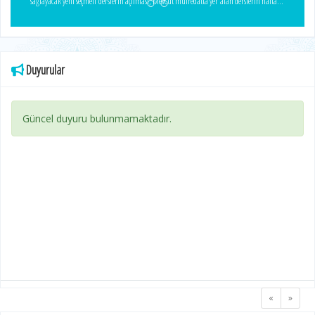
sağlayacak yeni seçmeli derslerin açılması, Mevcut müfredatta yer alan derslerin haftalık
ders saatleri ile AKTS bilgilerinin incelenmesi, gerekli güncellemelerin yapılması ve çift
anadal programı müfredatının hazırlanması, Bölümümüzün akreditasyon çalışmaları
kapsamında yürütülen faaliyetlerin, mevcut durumun ve yapılması planlanan
çalışmaların değerlendirilmesi. Toplantıda, eğitim-öğretim süreçlerinin niteliğinin
Duyurular
artırılması, müfredatın güncel ihtiyaçlar doğrultusunda geliştirilmesi ve akreditasyon
çalışmalarının planlı, katılımcı ve sürdürülebilir bir şekilde yürütülmesine ilişkin
görüş ve öneriler ele alındı.
Güncel duyuru bulunmamaktadır.
«
»