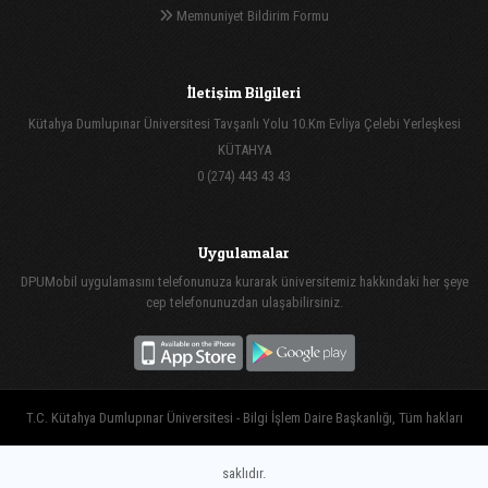
Memnuniyet Bildirim Formu
İletişim Bilgileri
Kütahya Dumlupınar Üniversitesi Tavşanlı Yolu 10.Km Evliya Çelebi Yerleşkesi
KÜTAHYA
0 (274) 443 43 43
Uygulamalar
DPUMobil uygulamasını telefonunuza kurarak üniversitemiz hakkındaki her şeye
cep telefonunuzdan ulaşabilirsiniz.
T.C. Kütahya Dumlupınar Üniversitesi - Bilgi İşlem Daire Başkanlığı, Tüm hakları
saklıdır.