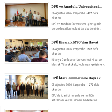
DPÜ ve Anadolu Üniversitesi
Arasında Mikro Yeterlilik
06 Ağustos 2026, Perşembe -
402
defa
Toplantısı
okundu.
DPÜ ve Anadolu Üniversitesi iş birliğinde
gerçekleştirilen toplantıda, akademinin
yenilikçi eğitim modellerine yönelik mikro
yeterlilik çalışmaları ele alındı.
DPÜ Hisarcık MYO’dan Hayat
Üniversitesi Etkinlikleri
06 Ağustos 2026, Perşembe -
202
defa
okundu.
Kütahya Dumlupınar Üniversitesi Hisarcık
Meslek Yüksekokulu, toplumsal gelişime ve
bireysel farkındalığa katkı sağlamayı
amaçlayan Hayat Üniversitesi: Eğitici
DPÜ İdari Birimlerinde Bayrak
Sohbetler etkinlik serisi kapsamında dört
Değişimi
önemli söyleşiye imza attı.
05 Ağustos 2026, Çarşamba -
1277
defa
okundu.
DPÜ’de idari birimlerde verimliliğin
artırılması ve yeni dönem hedeflerine
ulaşılması amacıyla görev değişim törenleri
düzenlendi.