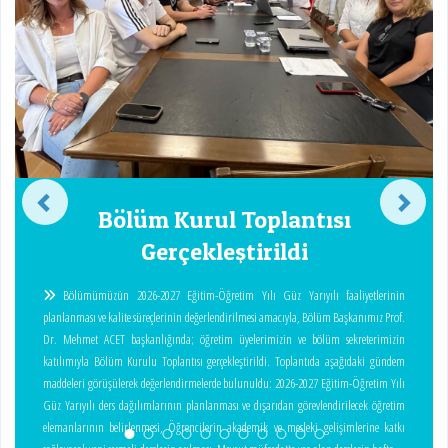
Bölüm Kurul Toplantısı
Gerçekleştirildi
Bölümümüzün 2026-2027 Eğitim-Öğretim Yılı Güz Yarıyılı faaliyetlerinin
planlanması ve kalite süreçlerinin değerlendirilmesi amacıyla, Bölüm Başkanımız Prof.
Dr. Mehmet ACET başkanlığında; öğretim üyelerimizin ve bölüm sekreterimizin
katılımıyla Bölüm Kurulu Toplantısı gerçekleştirildi. Toplantıda aşağıdaki gündem
maddeleri görüşülerek değerlendirmelerde bulunuldu: 2026-2027 Eğitim-Öğretim Yılı
Güz Yarıyılı ders dağılımlarının planlanması ve dışarıdan görevlendirilecek öğretim
elemanlarının belirlenmesi, Öğrencilerin akademik ve mesleki gelişimlerine katkı